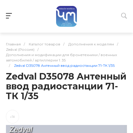
Главная
/
Каталог товаров
/
Дополнения к моделям
/
Zedval (Россия)
/
Дополнения и модификации для бронетехники / военных
автомобилей / артиллерии 1: 35
/
Zedval D35078 Антенный ввод радиостанции 71-ТК 1/35
Zedval D35078 Антенный
ввод радиостанции 71-
ТК 1/35