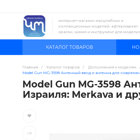
интернет-магазин масштабных и
коллекционных моделей, афтермаркет,
краски, химия и инструмент для модели
КАТАЛОГ ТОВАРОВ
НО
Главная
/
Каталог товаров
/
Дополнения к моделям
Model Gun MG-3598 Антенный ввод и антенна для современн
Model Gun MG-3598 Ан
Израиля: Merkava и дру