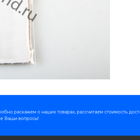
обно раскажем о наших товарах, рассчитаем стоимость дост
се Ваши вопросы!