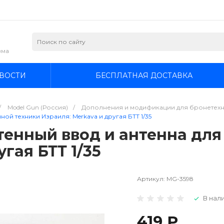
зма
ВОСТИ
БЕСПЛАТНАЯ ДОСТАВКА
/
Model Gun (Россия)
/
Дополнения и модификации для бронетехник
ой техники Израиля: Merkava и другая БТТ 1/35
тенный ввод и антенна дл
гая БТТ 1/35
Артикул:
MG-3598
В нали
419 ₽