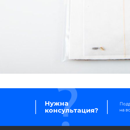
Нужна
Подр
консультация?
на в