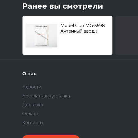
Ранее вы смотрели
Model Gun MG-3598
Антенный ввод и
антенна для
современной
техники Израиля:
Merkava и другая БТТ
1/35
О нас
Новости
Бесплатная доставка
Доставка
Оплата
Контакты