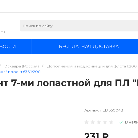
зма
ВОСТИ
БЕСПЛАТНАЯ ДОСТАВКА
/
Эскадра (Россия)
/
Дополнения и модификации для флота 1:200
ка" проект 636 1/200
нт 7-ми лопастной для ПЛ 
Артикул:
EB 350048
В нали
231 ₽