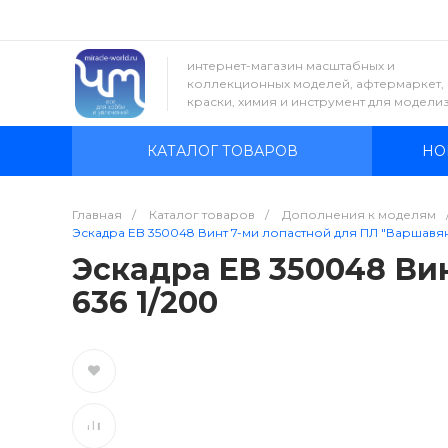
интернет-магазин масштабных и
коллекционных моделей, афтермаркет,
краски, химия и инструмент для модели
КАТАЛОГ ТОВАРОВ
НО
Главная
/
Каталог товаров
/
Дополнения к моделям
Эскадра EB 350048 Винт 7-ми лопастной для ПЛ "Варшавян
Эскадра EB 350048 Ви
636 1/200