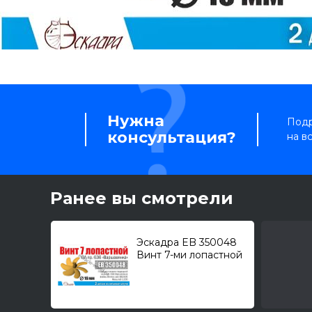
Нужна
Подр
консультация?
на в
Ранее вы смотрели
Эскадра EB 350048
Винт 7-ми лопастной
для ПЛ "Варшавянка"
проект 636 1/200