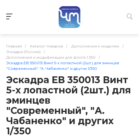
Главная
/
Каталог товаров
/
Дополнения к моделям
/
Эскадра (Россия)
/
Дополнения и модификации для флота 1:350
/
Эскадра EB 350013 Винт 5-х лопастной (2шт.) для эминцев
"Современный", "А. Чабаненко" и других 1/350
Эскадра EB 350013 Винт
5-х лопастной (2шт.) для
эминцев
"Современный", "А.
Чабаненко" и других
1/350