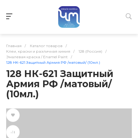
Главная
/
Каталог товаров
/
Клеи, краски и различная химия
/
128 (Россия)
/
Эмалевая краска / Enamel Paint
/
128 НК-621 Защитный Армия РФ /матовый/ (10мл.)
128 НК-621 Защитный
Армия РФ /матовый/
(10мл.)