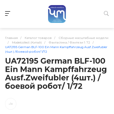
Главная
/
Каталог товаров
/
Сборные масштабные модели
/
Modelcollect (Китай)
/
Фантастика / Фэнтези 1: 72
/
UA72195 German BLF-100 Ein Mann Kampffahrzeug Ausf.Zweifubler
(4шт.) /боевой робот/ 1/72
UA72195 German BLF-100
Ein Mann Kampffahrzeug
Ausf.Zweifubler (4шт.) /
боевой робот/ 1/72