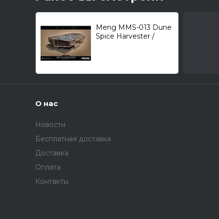
Meng MMS-013 Dune
Spice Harvester /
харвестер/ 1/XXX
О нас
Новости
Бесплатная доставка
Доставка
Оплата
Контакты