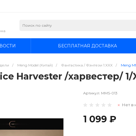
зма
ВОСТИ
БЕСПЛАТНАЯ ДОСТАВКА
дели
/
Meng Model (Китай)
/
Фантастика / Фэнтези 1:XXX
/
Meng MM
ce Harvester /харвестер/ 1
Артикул:
MMS-013
Нет в 
1 099 ₽