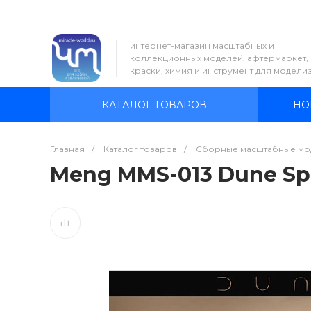
интернет-магазин масштабных и
коллекционных моделей, афтермаркет,
краски, химия и инструмент для модели
КАТАЛОГ ТОВАРОВ
НО
Главная
/
Каталог товаров
/
Сборные масштабные мо
Meng MMS-013 Dune Spi