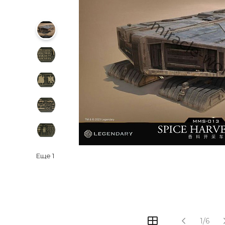
Еще
1
1/6