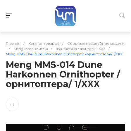
Главная
/
Каталог товаров
/
Сборные масштабные модели
/
Meng Model (Китай)
/
Фантастика / Фэнтези 1:XXX
/
Meng MMS-014 Dune Harkonnen Ornithopter /орнитоптера/ 1/XXX
Meng MMS-014 Dune
Harkonnen Ornithopter /
орнитоптера/ 1/XXX