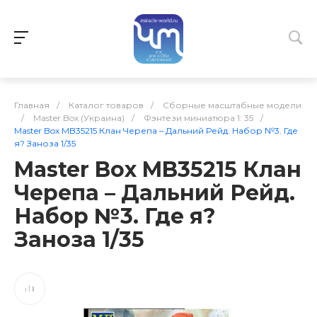
Главная
/
Каталог товаров
/
Сборные масштабные модели
/
Master Box (Украина)
/
Фэнтези миниатюра 1: 35
/
Master Box MB35215 Клан Черепа – Дальний Рейд. Набор №3. Где
я? Заноза 1/35
Master Box MB35215 Клан
Черепа – Дальний Рейд.
Набор №3. Где я?
Заноза 1/35