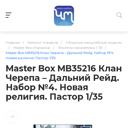
Главная
/
Каталог товаров
/
Сборные масштабные модели
/
Master Box (Украина)
/
Фэнтези миниатюра 1: 35
/
Master Box MB35216 Клан Черепа – Дальний Рейд. Набор №4.
Новая религия. Пастор 1/35
Master Box MB35216 Клан
Черепа – Дальний Рейд.
Набор №4. Новая
религия. Пастор 1/35