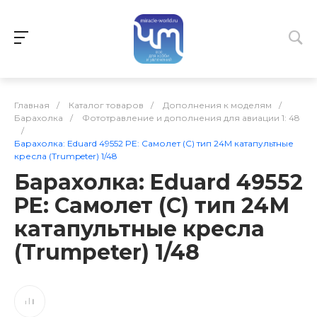
Главная
/
Каталог товаров
/
Дополнения к моделям
/
Барахолка
/
Фототравление и дополнения для авиации 1: 48
/
Барахолка: Eduard 49552 PE: Самолет (С) тип 24М катапультные
кресла (Trumpeter) 1/48
Барахолка: Eduard 49552
PE: Самолет (С) тип 24М
катапультные кресла
(Trumpeter) 1/48