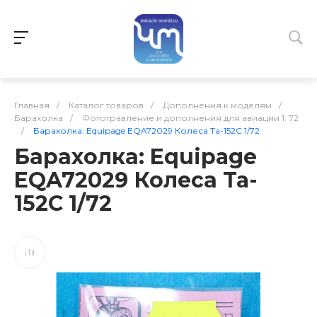
Главная
/
Каталог товаров
/
Дополнения к моделям
/
Барахолка
/
Фототравление и дополнения для авиации 1: 72
/
Барахолка: Equipage EQA72029 Колеса Ta-152C 1/72
Барахолка: Equipage
EQA72029 Колеса Ta-
152C 1/72