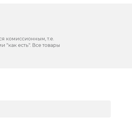
ся комиссионным, т.е.
 "как есть". Все товары