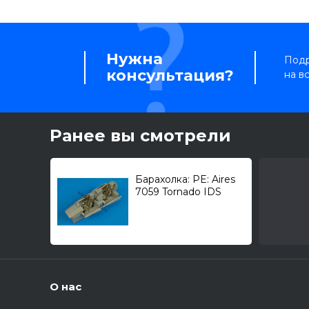
Нужна
Подр
консультация?
на в
Ранее вы смотрели
Барахолка: PE: Aires
7059 Tornado IDS
cockpit set 1/72
О нас