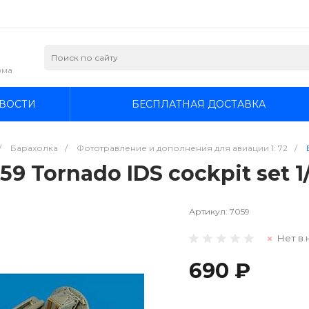
зма
ВОСТИ
БЕСПЛАТНАЯ ДОСТАВКА
/
Барахолка
/
Фототравление и дополнения для авиации 1: 72
/
59 Tornado IDS cockpit set 1
Артикул:
7059
Нет в 
690 ₽