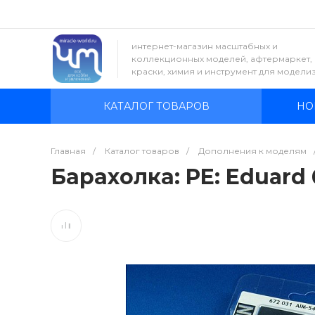
интернет-магазин масштабных и
коллекционных моделей, афтермаркет,
краски, химия и инструмент для модели
КАТАЛОГ ТОВАРОВ
НО
Главная
/
Каталог товаров
/
Дополнения к моделям
Барахолка: PE: Eduard 