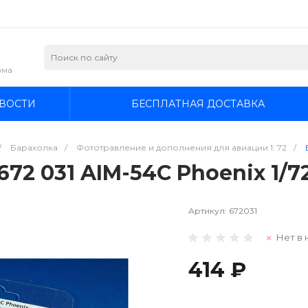
зма
ВОСТИ
БЕСПЛАТНАЯ ДОСТАВКА
/
Барахолка
/
Фототравление и дополнения для авиации 1: 72
/
672 031 AIM-54C Phoenix 1/7
Артикул:
672031
Нет в 
414 ₽