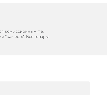
ся комиссионным, т.е.
 "как есть". Все товары