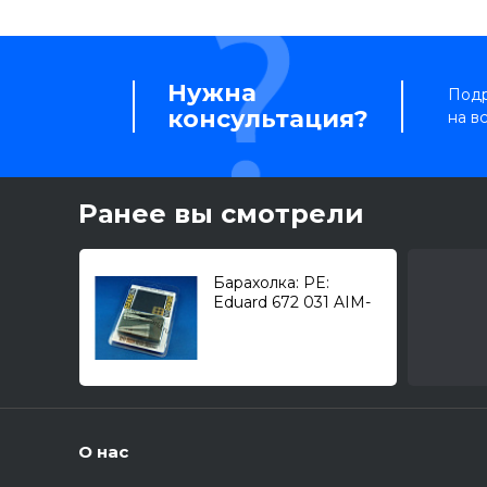
Нужна
Подр
консультация?
на в
Ранее вы смотрели
Барахолка: PE:
Eduard 672 031 AIM-
54C Phoenix 1/72
О нас