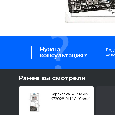
Нужна
Подр
консультация?
на в
Ранее вы смотрели
Барахолка: PE: MPM
K72028 AH-1G "Cobra"
/интерьер/ 1/72