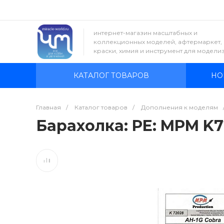
интернет-магазин масштабных и
коллекционных моделей, афтермаркет,
краски, химия и инструмент для модели
КАТАЛОГ ТОВАРОВ
НО
Главная
/
Каталог товаров
/
Дополнения к моделям
Барахолка: PE: MPM K72