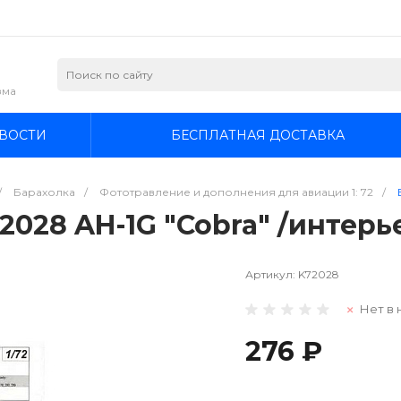
зма
ВОСТИ
БЕСПЛАТНАЯ ДОСТАВКА
/
Барахолка
/
Фототравление и дополнения для авиации 1: 72
/
028 AH-1G "Cobra" /интерье
Артикул:
K72028
Нет в 
276 ₽