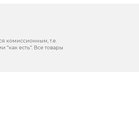
ся комиссионным, т.е.
 "как есть". Все товары