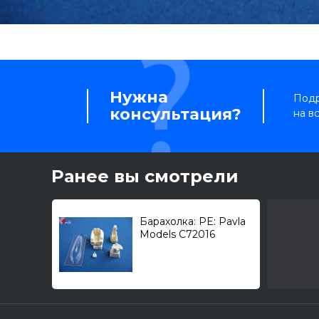
Нужна
Подр
консультация?
на в
Ранее вы смотрели
Барахолка: PE: Pavla
Models C72016
Самолет (М) тип 19С /
кабина + фонарь/
1/72