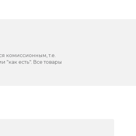
ся комиссионным, т.е.
 "как есть". Все товары