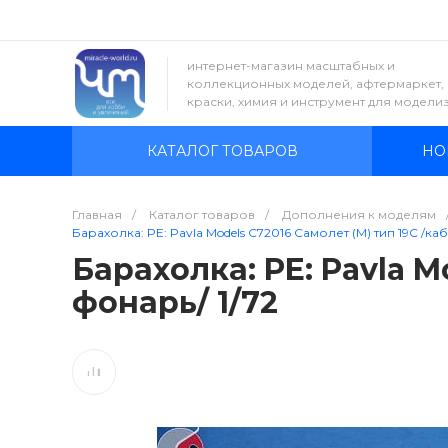
интернет-магазин масштабных и
коллекционных моделей, афтермаркет,
краски, химия и инструмент для модели
КАТАЛОГ ТОВАРОВ
НО
Главная
/
Каталог товаров
/
Дополнения к моделям
Барахолка: PE: Pavla Models C72016 Самолет (М) тип 19С /ка
Барахолка: PE: Pavla M
фонарь/ 1/72