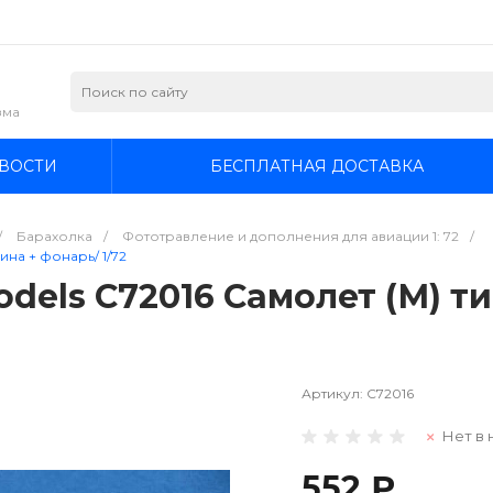
зма
ВОСТИ
БЕСПЛАТНАЯ ДОСТАВКА
/
Барахолка
/
Фототравление и дополнения для авиации 1: 72
/
бина + фонарь/ 1/72
odels C72016 Самолет (М) ти
Артикул:
C72016
Нет в 
552 ₽