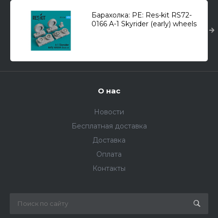
Барахолка: PE: Res-kit RS72-
0166 A-1 Skyrider (early) wheels
set 1/72
О нас
Новости
Бесплатная доставка
Доставка
Оплата
Контакты