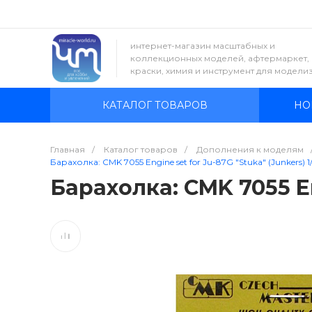
интернет-магазин масштабных и
коллекционных моделей, афтермаркет,
краски, химия и инструмент для модели
КАТАЛОГ ТОВАРОВ
НО
Главная
/
Каталог товаров
/
Дополнения к моделям
Барахолка: CMK 7055 Engine set for Ju-87G "Stuka" (Junkers) 1
Барахолка: CMK 7055 Eng