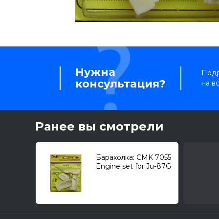
Нужна
Подр
консультация?
на в
Ранее вы смотрели
Барахолка: CMK 7055
Engine set for Ju-87G
"Stuka" (Junkers) 1/72