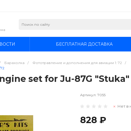
зма
ВОСТИ
БЕСПЛАТНАЯ ДОСТАВКА
/
Барахолка
/
Фототравление и дополнения для авиации 1: 72
/
/72
ine set for Ju-87G "Stuka" 
Артикул:
7055
Нет в 
828 ₽