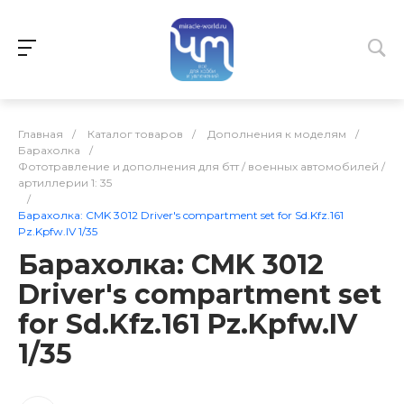
Главная
/
Каталог товаров
/
Дополнения к моделям
/
Барахолка
/
Фототравление и дополнения для бтт / военных автомобилей /
артиллерии 1: 35
/
Барахолка: CMK 3012 Driver's compartment set for Sd.Kfz.161
Pz.Kpfw.IV 1/35
Барахолка: CMK 3012
Driver's compartment set
for Sd.Kfz.161 Pz.Kpfw.IV
1/35