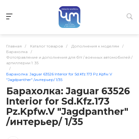
Главная
/
Каталог товаров
/
Дополнения к моделям
/
Барахолка
/
Фототравление и дополнения для бтт / военных автомобилей /
артиллерии 1: 35
/
Барахолка: Jaguar 63526 Interior for Sd.Kfz.173 Pz.Kpfw.V
"Jagdpanther" /интерьер/ 1/35
Барахолка: Jaguar 63526
Interior for Sd.Kfz.173
Pz.Kpfw.V "Jagdpanther"
/интерьер/ 1/35