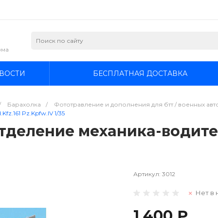
зма
ВОСТИ
БЕСПЛАТНАЯ ДОСТАВКА
/
Барахолка
/
Фототравление и дополнения для бтт / военных авто
z.161 Pz.Kpfw.IV 1/35
тделение механика-водител
Артикул:
3012
Нет в 
1 400 ₽