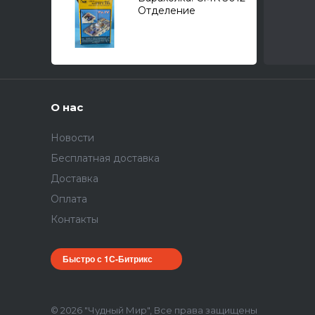
Отделение
механика-водителя
для Sd.Kfz.161
Pz.Kpfw.IV 1/35
О нас
Новости
Бесплатная доставка
Доставка
Оплата
Контакты
Быстро с 1С-Битрикс
© 2026 "Чудный Мир", Все права защищены