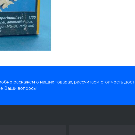
обно раскажем о наших товарах, рассчитаем стоимость дост
се Ваши вопросы!