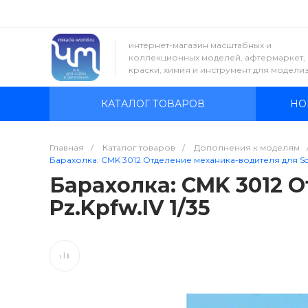
интернет-магазин масштабных и
коллекционных моделей, афтермаркет,
краски, химия и инструмент для модели
КАТАЛОГ ТОВАРОВ
НО
Главная
/
Каталог товаров
/
Дополнения к моделям
Барахолка: CMK 3012 Отделение механика-водителя для Sd.Kf
Барахолка: CMK 3012 О
Pz.Kpfw.IV 1/35