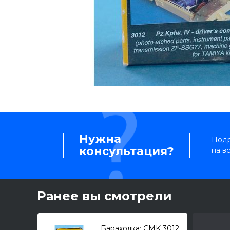
Нужна
Подр
консультация?
на в
Ранее вы смотрели
Барахолка: CMK 3012