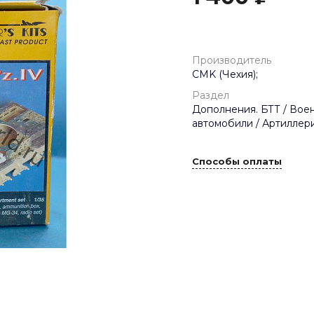
Производитель
CMK (Чехия);
Раздел
Дополнения. БТТ / Вое
автомобили / Артиллери
Способы оплаты