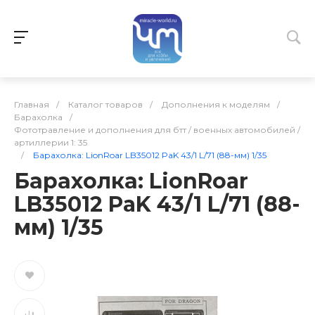
Главная
/
Каталог товаров
/
Дополнения к моделям
/
Барахолка
/
Фототравление и дополнения для бтт / военных автомобилей /
артиллерии 1: 35
/
Барахолка: LionRoar LB35012 PaK 43/1 L/71 (88-мм) 1/35
Барахолка: LionRoar
LB35012 PaK 43/1 L/71 (88-
мм) 1/35