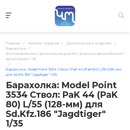
Главная
/
Каталог товаров
/
Дополнения к моделям
/
Барахолка
/
Фототравление и дополнения для бтт / военных автомобилей /
артиллерии 1: 35
/
Барахолка: Model Point 3534 Ствол: PaK 44 (PaK 80) L/55 (128-мм)
для Sd.Kfz.186 "Jagdtiger" 1/35
Барахолка: Model Point
3534 Ствол: PaK 44 (PaK
80) L/55 (128-мм) для
Sd.Kfz.186 "Jagdtiger"
1/35