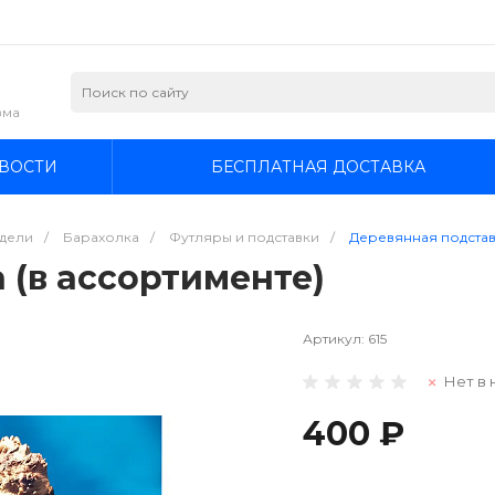
зма
ВОСТИ
БЕСПЛАТНАЯ ДОСТАВКА
дели
/
Барахолка
/
Футляры и подставки
/
Деревянная подстав
 (в ассортименте)
Артикул:
615
Нет в 
400 ₽