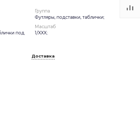
Группа
Футляры, подставки, таблички;
Масштаб
блички под
1/XXX;
Доставка