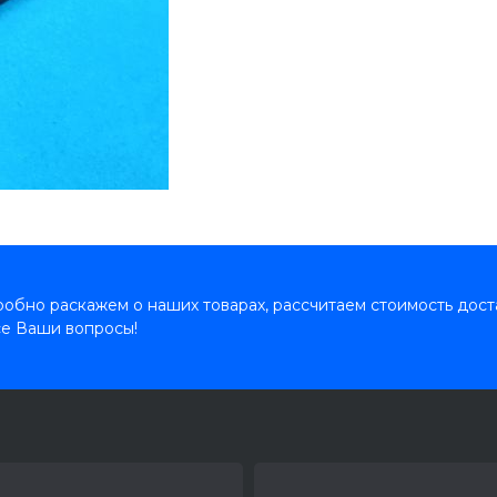
обно раскажем о наших товарах, рассчитаем стоимость дост
се Ваши вопросы!