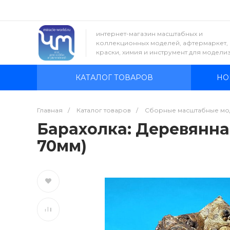
интернет-магазин масштабных и
коллекционных моделей, афтермаркет,
краски, химия и инструмент для модели
КАТАЛОГ ТОВАРОВ
НО
Главная
/
Каталог товаров
/
Сборные масштабные мо
Барахолка: Деревянна
70мм)