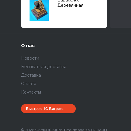
Барахолка:
Деревянная
подставка №29 (с
основой 63х64мм,
высота 70мм)
О нас
Новости
Бесплатная доставка
Доставка
Оплата
Контакты
Быстро с 1С-Битрикс
© 2026 "Чудный Мир", Все права защищены