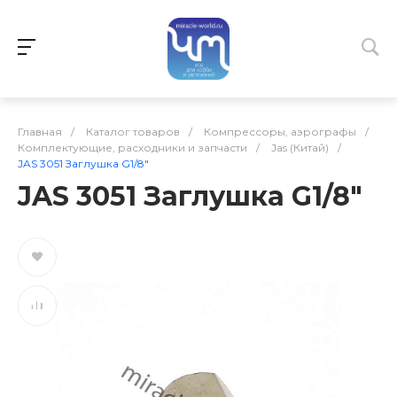
Главная
/
Каталог товаров
/
Компрессоры, аэрографы
/
Комплектующие, расходники и запчасти
/
Jas (Китай)
/
JAS 3051 Заглушка G1/8"
JAS 3051 Заглушка G1/8"