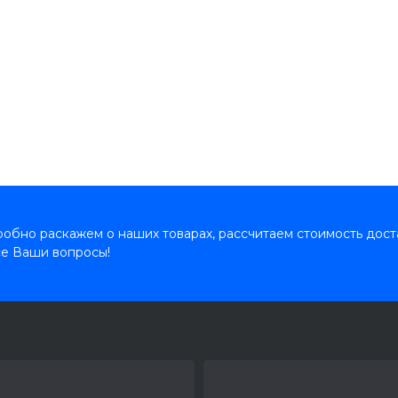
обно раскажем о наших товарах, рассчитаем стоимость дост
се Ваши вопросы!