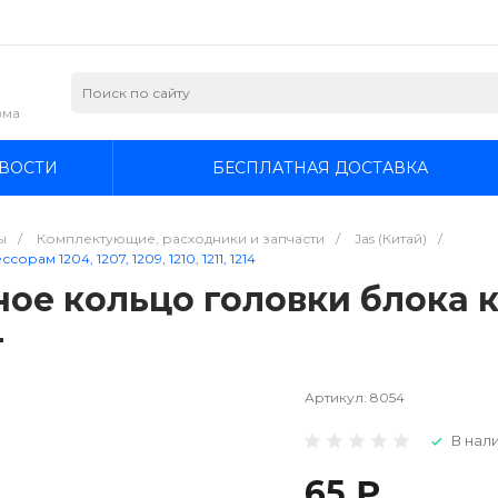
зма
ВОСТИ
БЕСПЛАТНАЯ ДОСТАВКА
ы
/
Комплектующие, расходники и запчасти
/
Jas (Китай)
/
м 1204, 1207, 1209, 1210, 1211, 1214
ное кольцо головки блока к
4
Артикул:
8054
В нали
65 ₽