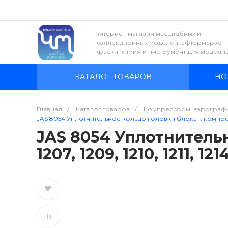
интернет-магазин масштабных и
коллекционных моделей, афтермаркет,
краски, химия и инструмент для модели
КАТАЛОГ ТОВАРОВ
НО
Главная
/
Каталог товаров
/
Компрессоры, аэрограф
JAS 8054 Уплотнительное кольцо головки блока к компрессора
JAS 8054 Уплотнитель
1207, 1209, 1210, 1211, 121