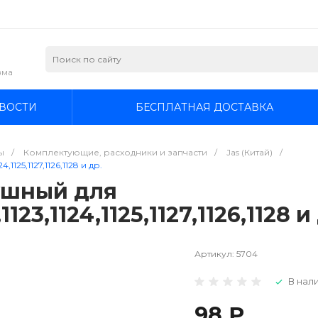
зма
ВОСТИ
БЕСПЛАТНАЯ ДОСТАВКА
ы
/
Комплектующие, расходники и запчасти
/
Jas (Китай)
/
4,1125,1127,1126,1128 и др.
ушный для
19,1123,1124,1125,1127,1126,1128 и
Артикул:
5704
В нали
98 ₽