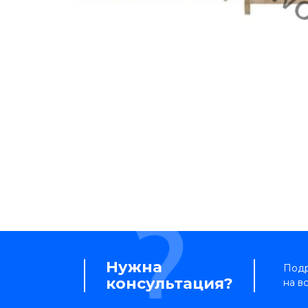
Нужна
Подр
консультация?
на в