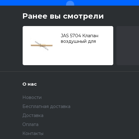
Ранее вы смотрели
JAS 5704 Клапан
воздушный для
1113,1114,1115,1116,1117,11
19,1123,1124,1125,1127,11
26,1128 и др.
О нас
Новости
Бесплатная доставка
Доставка
Оплата
Контакты