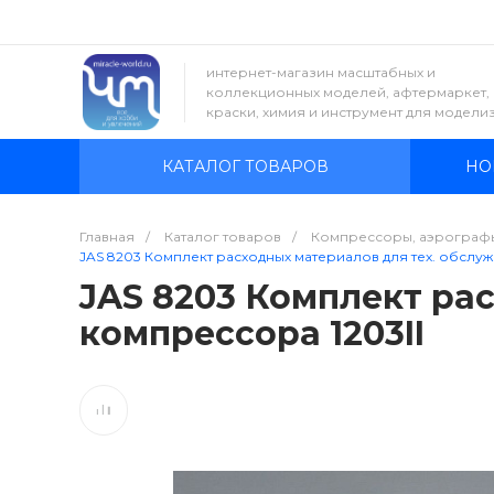
интернет-магазин масштабных и
коллекционных моделей, афтермаркет,
краски, химия и инструмент для модели
КАТАЛОГ ТОВАРОВ
НО
Главная
/
Каталог товаров
/
Компрессоры, аэрограф
JAS 8203 Комплект расходных материалов для тех. обслуж
JAS 8203 Комплект ра
компрессора 1203II