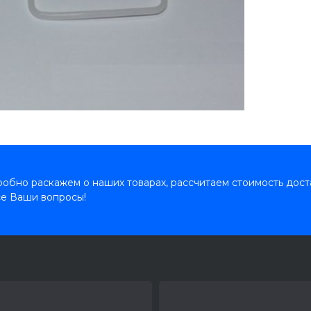
обно раскажем о наших товарах, рассчитаем стоимость дост
се Ваши вопросы!