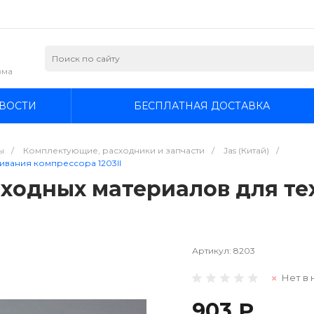
зма
ВОСТИ
БЕСПЛАТНАЯ ДОСТАВКА
ы
/
Комплектующие, расходники и запчасти
/
Jas (Китай)
/
ивания компрессора 1203II
сходных материалов для те
Артикул:
8203
Нет в 
903 ₽