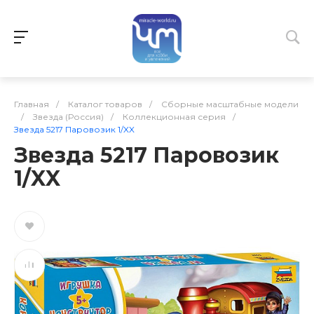
Главная
/
Каталог товаров
/
Сборные масштабные модели
/
Звезда (Россия)
/
Коллекционная серия
/
Звезда 5217 Паровозик 1/XX
Звезда 5217 Паровозик
1/XX