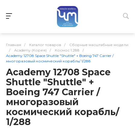
Главная
/
Каталог товаров
/
Сборные масштабные модели
/
Academy (Корея)
/
Космос 1:288
/
Academy 12708 Space Shuttle "Shuttle" + Boeing 747 Carrier /
многоразовый космический корабль/ 1/288
Academy 12708 Space
Shuttle "Shuttle" +
Boeing 747 Carrier /
многоразовый
космический корабль/
1/288