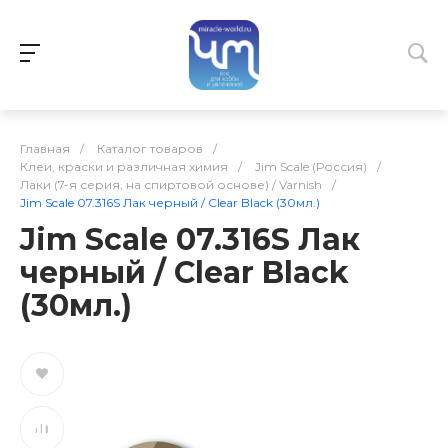
Главная
/
Каталог товаров
/
Клеи, краски и различная химия
/
Jim Scale (Россия)
/
Лаки (7-я серия, на спиртовой основе) / Varnish
/
Jim Scale 07.316S Лак черный / Clear Black (30мл.)
Jim Scale 07.316S Лак
черный / Clear Black
(30мл.)