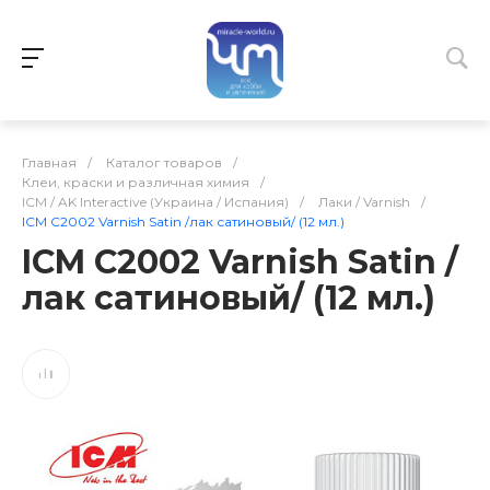
Главная
/
Каталог товаров
/
Клеи, краски и различная химия
/
ICM / AK Interactive (Украина / Испания)
/
Лаки / Varnish
/
ICM C2002 Varnish Satin /лак сатиновый/ (12 мл.)
ICM C2002 Varnish Satin /
лак сатиновый/ (12 мл.)