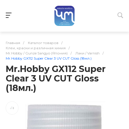
Главная
/
Каталог товаров
/
Клеи, краски и различная химия
/
Mr.Hobby / Gunze Sangyo (Япония)
/
Лаки / Varnish
/
Mr.Hobby GX112 Super Clear 3 UV CUT Gloss (18мл.)
Mr.Hobby GX112 Super
Clear 3 UV CUT Gloss
(18мл.)