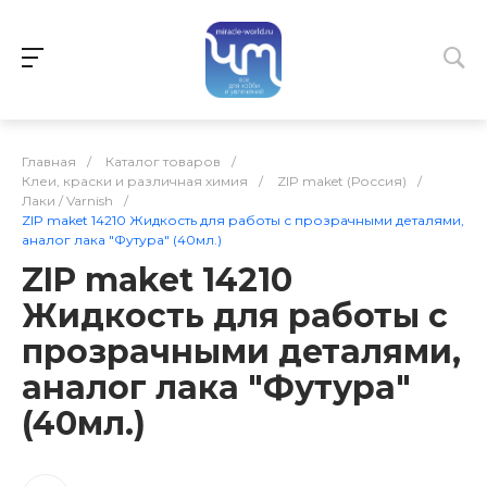
Главная
/
Каталог товаров
/
Клеи, краски и различная химия
/
ZIP maket (Россия)
/
Лаки / Varnish
/
ZIP maket 14210 Жидкость для работы с прозрачными деталями,
аналог лака "Футура" (40мл.)
ZIP maket 14210
Жидкость для работы с
прозрачными деталями,
аналог лака "Футура"
(40мл.)