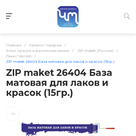
Главная
/
Каталог товаров
/
Клеи, краски и различная химия
/
ZIP maket (Россия)
/
Лаки / Varnish
/
ZIP maket 26404 База матовая для лаков и красок (15гр.)
ZIP maket 26404 База
матовая для лаков и
красок (15гр.)