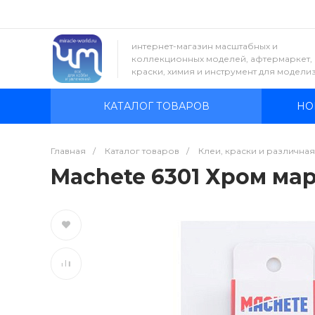
интернет-магазин масштабных и
коллекционных моделей, афтермаркет,
краски, химия и инструмент для модели
КАТАЛОГ ТОВАРОВ
НО
Главная
/
Каталог товаров
/
Клеи, краски и различна
Machete 6301 Хром мар