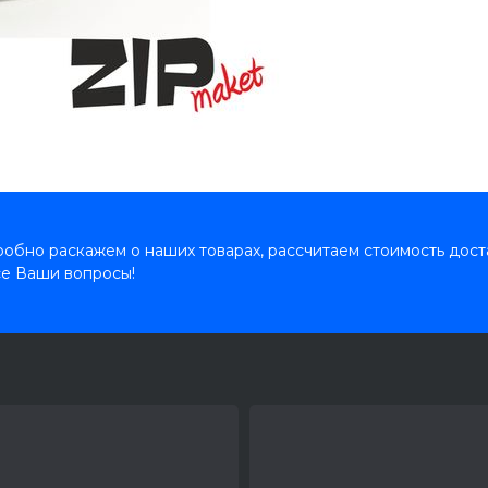
обно раскажем о наших товарах, рассчитаем стоимость дост
се Ваши вопросы!