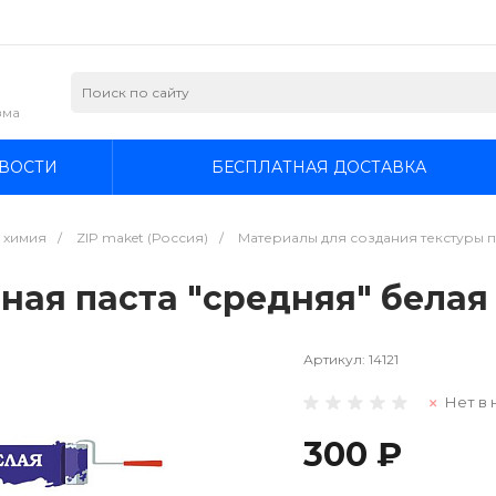
зма
ВОСТИ
БЕСПЛАТНАЯ ДОСТАВКА
я химия
/
ZIP maket (Россия)
/
Материалы для создания текстуры пов
рная паста "средняя" белая 
Артикул:
14121
Нет в 
300 ₽