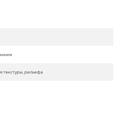
 химия
я текстуры, рельефа