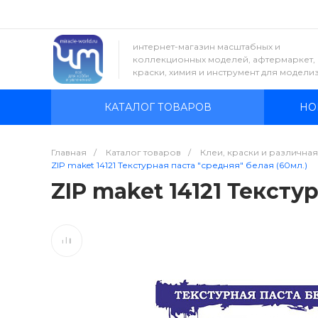
интернет-магазин масштабных и
коллекционных моделей, афтермаркет,
краски, химия и инструмент для модели
КАТАЛОГ ТОВАРОВ
НО
Главная
/
Каталог товаров
/
Клеи, краски и различна
ZIP maket 14121 Текстурная паста "средняя" белая (60мл.)
ZIP maket 14121 Тексту