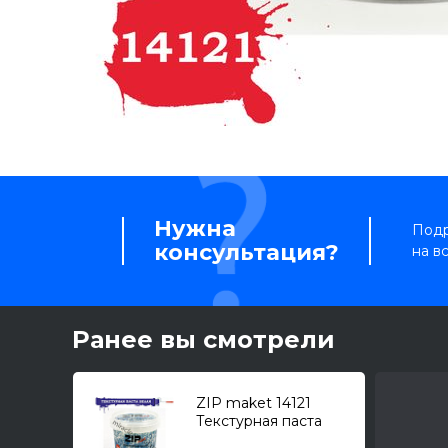
Нужна
Подр
консультация?
на в
Ранее вы смотрели
ZIP maket 14121
Текстурная паста
"средняя" белая