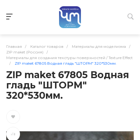
Главная
/
Каталог товаров
/
Материалы для моделизма
/
ZIP maket (Россия)
/
Материалы для создания текстуры поверхностей / Texture Effect
/
ZIP maket 67805 Водная гладь "ШТОРМ" 320*530мм.
ZIP maket 67805 Водная
гладь "ШТОРМ"
320*530мм.