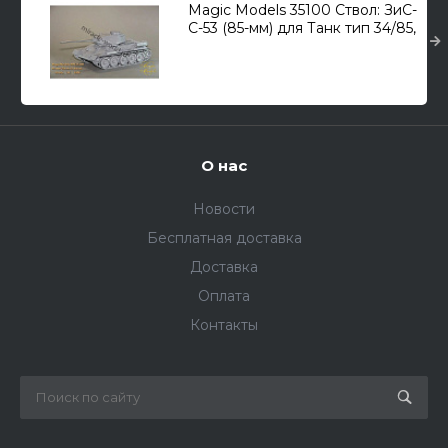
Magic Models 35100 Ствол: ЗиС-
С-53 (85-мм) для Танк тип 34/85,
Танк 44, Танк 44М 1/35
О нас
Новости
Бесплатная доставка
Доставка
Оплата
Контакты