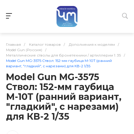
Главная
/
Каталог товаров
/
Дополнения к моделям
/
Model Gun (Россия)
/
Металлические стволы для бронетехники / артиллерии 1: 35
/
Model Gun MG-3575 Ствол: 152-мм гаубица М-10Т (ранний
вариант, "гладкий", с нарезами) для КВ-2 1/35
Model Gun MG-3575
Ствол: 152-мм гаубица
М-10Т (ранний вариант,
"гладкий", с нарезами)
для КВ-2 1/35