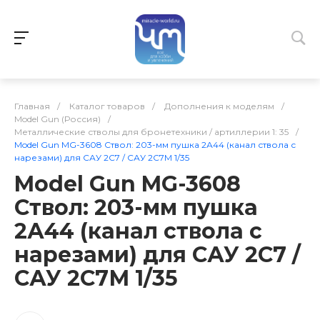
Главная
/
Каталог товаров
/
Дополнения к моделям
/
Model Gun (Россия)
/
Металлические стволы для бронетехники / артиллерии 1: 35
/
Model Gun MG-3608 Ствол: 203-мм пушка 2А44 (канал ствола с
нарезами) для САУ 2С7 / САУ 2С7М 1/35
Model Gun MG-3608
Ствол: 203-мм пушка
2А44 (канал ствола с
нарезами) для САУ 2С7 /
САУ 2С7М 1/35