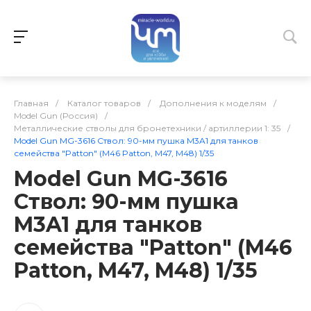
Главная
/
Каталог товаров
/
Дополнения к моделям
/
Model Gun (Россия)
/
Металлические стволы для бронетехники / артиллерии 1: 35
/
Model Gun MG-3616 Ствол: 90-мм пушка M3A1 для танков
семейства "Patton" (M46 Patton, M47, M48) 1/35
Model Gun MG-3616
Ствол: 90-мм пушка
M3A1 для танков
семейства "Patton" (M46
Patton, M47, M48) 1/35