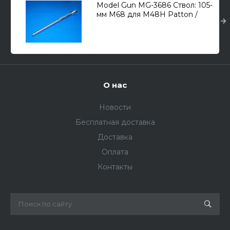
Model Gun MG-3686 Ствол: 105-
мм M68 для M48H Patton /
CM-11 Brave Tiger 1/35
О нас
Новости
Бесплатная доставка
Доставка
Оплата
Контакты