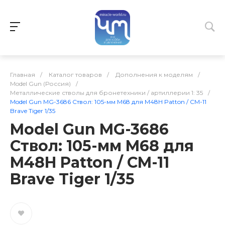
Главная
/
Каталог товаров
/
Дополнения к моделям
/
Model Gun (Россия)
/
Металлические стволы для бронетехники / артиллерии 1: 35
/
Model Gun MG-3686 Ствол: 105-мм M68 для M48H Patton / CM-11
Brave Tiger 1/35
Model Gun MG-3686
Ствол: 105-мм M68 для
M48H Patton / CM-11
Brave Tiger 1/35