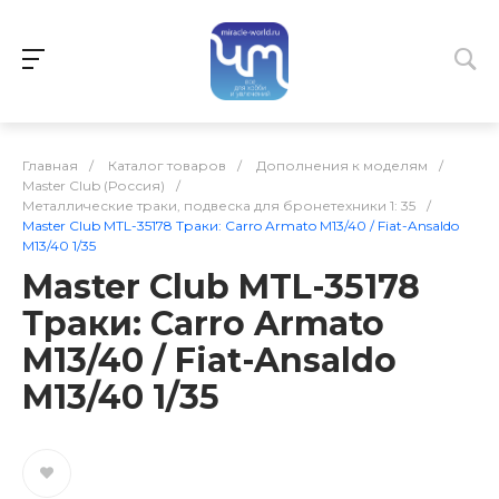
Главная
/
Каталог товаров
/
Дополнения к моделям
/
Master Club (Россия)
/
Металлические траки, подвеска для бронетехники 1: 35
/
Master Club MTL-35178 Траки: Carro Armato M13/40 / Fiat-Ansaldo
M13/40 1/35
Master Club MTL-35178
Траки: Carro Armato
M13/40 / Fiat-Ansaldo
M13/40 1/35