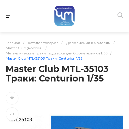
Главная
/
Каталог товаров
/
Дополнения к моделям
/
Master Club (Россия)
/
Металлические траки, подвеска для бронетехники 1: 35
/
Master Club MTL-35103 Траки: Centurion 1/35
Master Club MTL-35103
Траки: Centurion 1/35