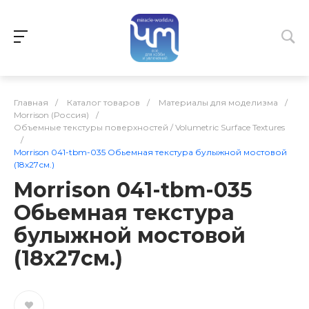
Главная
/
Каталог товаров
/
Материалы для моделизма
/
Morrison (Россия)
/
Объемные текстуры поверхностей / Volumetric Surface Textures
/
Morrison 041-tbm-035 Обьемная текстура булыжной мостовой
(18х27см.)
Morrison 041-tbm-035
Обьемная текстура
булыжной мостовой
(18х27см.)