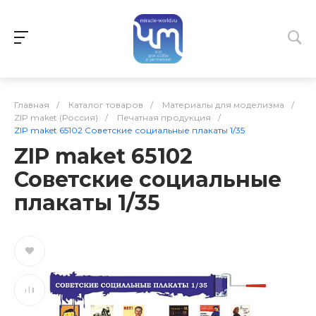
Главная
/
Каталог товаров
/
Материалы для моделизма
/
ZIP maket (Россия)
/
Печатная продукция
/
ZIP maket 65102 Советские социальные плакаты 1/35
ZIP maket 65102
Советские социальные
плакаты 1/35