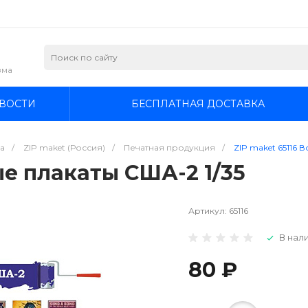
зма
ВОСТИ
БЕСПЛАТНАЯ ДОСТАВКА
а
/
ZIP maket (Россия)
/
Печатная продукция
/
ZIP maket 65116 
ые плакаты США-2 1/35
Артикул:
65116
В нали
80 ₽