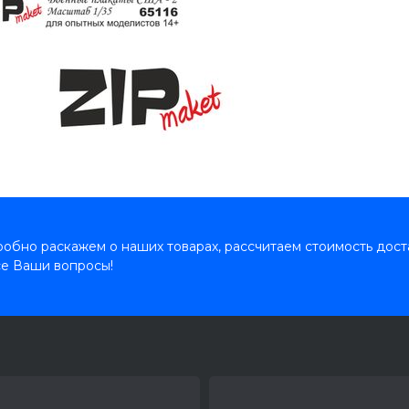
обно раскажем о наших товарах, рассчитаем стоимость дост
се Ваши вопросы!