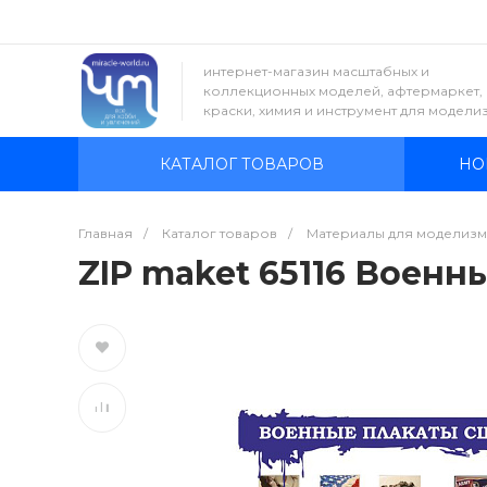
интернет-магазин масштабных и
коллекционных моделей, афтермаркет,
краски, химия и инструмент для модели
КАТАЛОГ ТОВАРОВ
НО
Главная
/
Каталог товаров
/
Материалы для моделизм
ZIP maket 65116 Военн