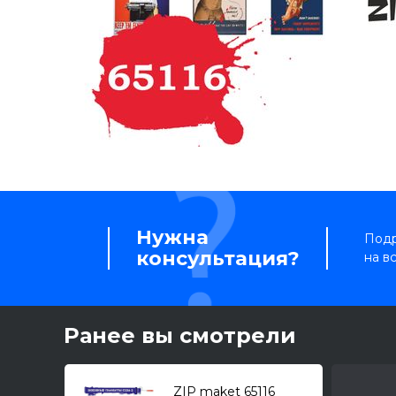
Нужна
Подр
консультация?
на в
Ранее вы смотрели
ZIP maket 65116