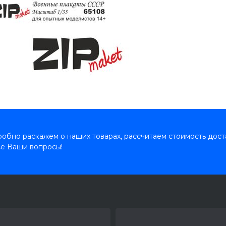
обно раскажем о наших товарах, рассчитаем стоимость дост
се Ваши вопросы!