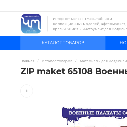
интернет-магазин масштабных и
коллекционных моделей, афтермаркет,
краски, химия и инструмент для модели
КАТАЛОГ ТОВАРОВ
НО
Главная
/
Каталог товаров
/
Материалы для моделизм
ZIP maket 65108 Военн