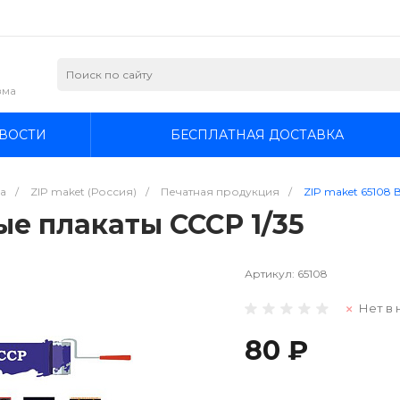
зма
ВОСТИ
БЕСПЛАТНАЯ ДОСТАВКА
а
/
ZIP maket (Россия)
/
Печатная продукция
/
ZIP maket 65108 
ые плакаты СССР 1/35
Артикул:
65108
Нет в 
80 ₽